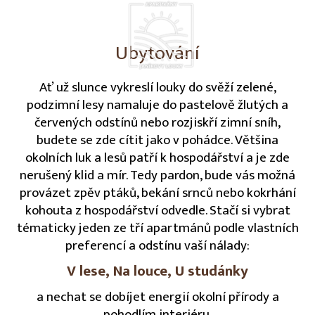
Ubytování
Ať už slunce vykreslí louky do svěží zelené,
podzimní lesy namaluje do pastelově žlutých a
červených odstínů nebo rozjiskří zimní sníh,
budete se zde cítit jako v pohádce. Většina
okolních luk a lesů patří k hospodářství a je zde
nerušený klid a mír. Tedy pardon, bude vás možná
provázet zpěv ptáků, bekání srnců nebo kokrhání
kohouta z hospodářství odvedle. Stačí si vybrat
tématicky jeden ze tří apartmánů podle vlastních
preferencí a odstínu vaší nálady:
V lese, Na louce, U studánky
a nechat se dobíjet energií okolní přírody a
pohodlím interiéru.