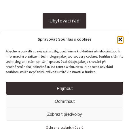
Ubytovací řád
Ceník
Spravovat Souhlas s cookies
Abychom poskytli co nejlepší služby, používáme k ukládání a/nebo přístupu k
informacím o zařízení, technologie jako jsou soubory cookies. Souhlas s těmito
technologiemi nám umožní zpracovávat údaje, jako je chování při
procházení nebo jedinečná ID na tomto webu. Nesouhlas nebo odvolání
souhlasu může nepříznivě ovlivnit určité vlastnosti a funkce.
Ubytovací řád
Ceník
Příjmout
Ochrana osobních údajů
Ubytování Beskydy
Odmítnout
Zobrazit předvolby
Copyright © Weiron Dynamics, s.r.o. |
Tvorba webových stránek
Ochrana osobních údajů