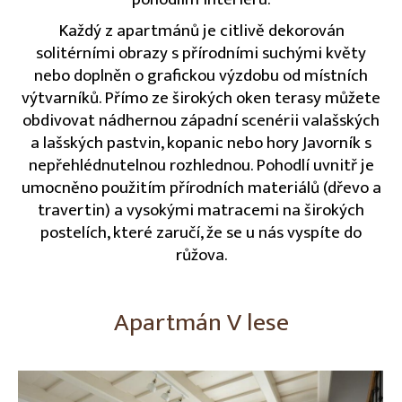
Každý z apartmánů je citlivě dekorován
solitérními obrazy s přírodními suchými květy
nebo doplněn o grafickou výzdobu od místních
výtvarníků. Přímo ze širokých oken terasy můžete
obdivovat nádhernou západní scenérii valašských
a lašských pastvin, kopanic nebo hory Javorník s
nepřehlédnutelnou rozhlednou. Pohodlí uvnitř je
umocněno použitím přírodních materiálů (dřevo a
travertin) a vysokými matracemi na širokých
postelích, které zaručí, že se u nás vyspíte do
růžova.
Apartmán V lese