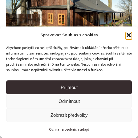
Spravovat Souhlas s cookies
Abychom poskytli co nejlepší služby, používáme k ukládání a/nebo přístupu k
informacím o zařízení, technologie jako jsou soubory cookies. Souhlas s těmito
technologiemi nám umožní zpracovávat údaje, jako je chování při
procházení nebo jedinečná ID na tomto webu. Nesouhlas nebo odvolání
Copyright © Weiron Dynamics, s.r.o. |
Tvorba webových stránek
souhlasu může nepříznivě ovlivnit určité vlastnosti a funkce.
a
SEO
Příjmout
Odmítnout
Zobrazit předvolby
Ochrana osobních údajů