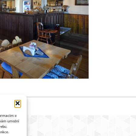
a
SEO
nformacím o
i nám umožní
webu.
unkce.