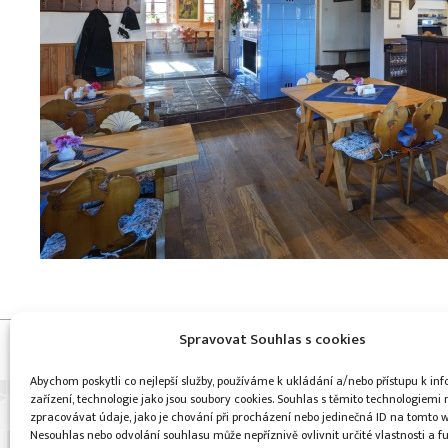
Spravovat Souhlas s cookies
Copyright © Weiron Dynamics, s.r.o. |
Tvorba webových stránek
Abychom poskytli co nejlepší služby, používáme k ukládání a/nebo přístupu k i
zařízení, technologie jako jsou soubory cookies. Souhlas s těmito technologiem
zpracovávat údaje, jako je chování při procházení nebo jedinečná ID na tomto 
Nesouhlas nebo odvolání souhlasu může nepříznivě ovlivnit určité vlastnosti a f