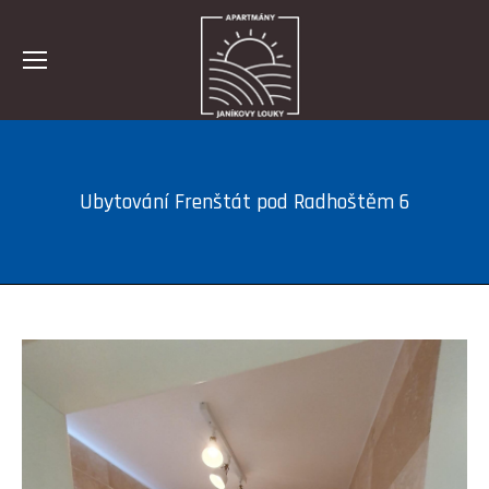
Ubytování Frenštát pod Radhoštěm 6