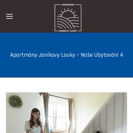
Apartmány Janíkovy Louky – Naše Ubytování 4