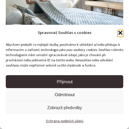
Spravovat Souhlas s cookies
Abychom poskytli co nejlepší služby, používáme k ukládání a/nebo přístupu k
informacím o zařízení, technologie jako jsou soubory cookies. Souhlas s těmito
technologiemi nám umožní zpracovávat údaje, jako je chování při
procházení nebo jedinečná ID na tomto webu. Nesouhlas nebo odvolání
Copyright © Weiron Dynamics, s.r.o. |
Tvorba webových stránek
souhlasu může nepříznivě ovlivnit určité vlastnosti a funkce.
a
SEO
Příjmout
Odmítnout
Zobrazit předvolby
Ochrana osobních údajů