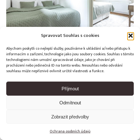
Spravovat Souhlas s cookies
Abychom poskytli co nejlepší služby, používáme k ukládání a/nebo přístupu k
informacím o zařízení, technologie jako jsou soubory cookies. Souhlas s těmito
technologiemi nám umožní zpracovávat údaje, jako je chování při
procházení nebo jedinečná ID na tomto webu. Nesouhlas nebo odvolání
Copyright © Weiron Dynamics, s.r.o. |
Tvorba webových stránek
souhlasu může nepříznivě ovlivnit určité vlastnosti a funkce.
a
SEO
Příjmout
Odmítnout
Zobrazit předvolby
Ochrana osobních údajů