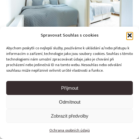
Spravovat Souhlas s cookies
Abychom poskytli co nejlepší služby, používáme k ukládání a/nebo přístupu k
informacím o zařízení, technologie jako jsou soubory cookies. Souhlas s těmito
technologiemi nám umožní zpracovávat údaje, jako je chování při
procházení nebo jedinečná ID na tomto webu. Nesouhlas nebo odvolání
Copyright © Weiron Dynamics, s.r.o. |
Tvorba webových stránek
souhlasu může nepříznivě ovlivnit určité vlastnosti a funkce.
a
SEO
Příjmout
Odmítnout
Zobrazit předvolby
Ochrana osobních údajů