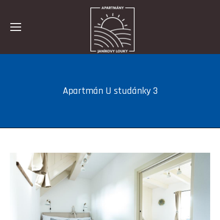
Apartmán U studánky 3