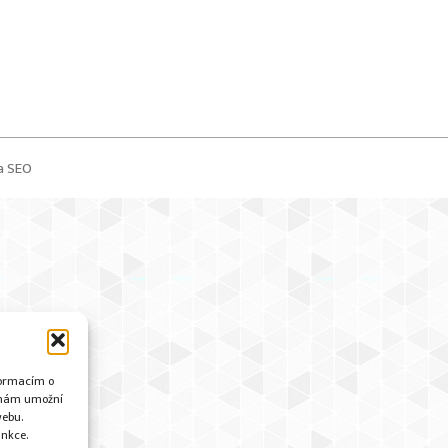
a
SEO
nformacím o
i nám umožní
webu.
unkce.