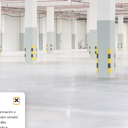
nformacím o
i nám umožní
webu.
unkce.