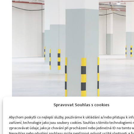
Spravovat Souhlas s cookies
Abychom poskytli co nejlepší služby, používáme k ukládání a/nebo přístupu k i
zařízení, technologie jako jsou soubory cookies. Souhlas s těmito technologiem
zpracovávat údaje, jako je chování při procházení nebo jedinečná ID na tomto 
Nesouhlas nebo odvolání souhlasu může nepříznivě ovlivnit určité vlastnosti a f