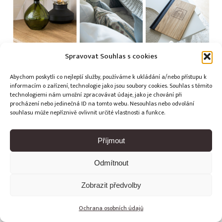
Spravovat Souhlas s cookies
Abychom poskytli co nejlepší služby, používáme k ukládání a/nebo přístupu k
Copyright © Weiron Dynamics, s.r.o. |
Tvorba webových stránek
informacím o zařízení, technologie jako jsou soubory cookies. Souhlas s těmito
technologiemi nám umožní zpracovávat údaje, jako je chování při
a
SEO
procházení nebo jedinečná ID na tomto webu. Nesouhlas nebo odvolání
souhlasu může nepříznivě ovlivnit určité vlastnosti a funkce.
Příjmout
Odmítnout
Zobrazit předvolby
Ochrana osobních údajů