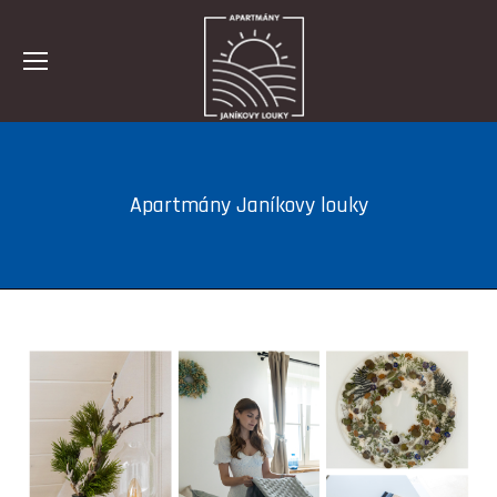
Apartmány Janíkovy louky