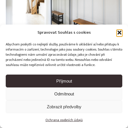
Spravovat Souhlas s cookies
Abychom poskytli co nejlepší služby, používáme k ukládání a/nebo přístupu k
informacím o zařízení, technologie jako jsou soubory cookies. Souhlas s těmito
technologiemi nám umožní zpracovávat údaje, jako je chování při
procházení nebo jedinečná ID na tomto webu. Nesouhlas nebo odvolání
Copyright © Weiron Dynamics, s.r.o. |
Tvorba webových stránek
souhlasu může nepříznivě ovlivnit určité vlastnosti a funkce.
a
SEO
Příjmout
Odmítnout
Zobrazit předvolby
Ochrana osobních údajů