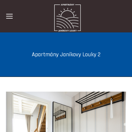
Apartmány Janíkovy Louky 2