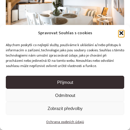
Spravovat Souhlas s cookies
Abychom poskytli co nejlepší služby, používáme k ukládání a/nebo přístupu k
informacím o zařízení, technologie jako jsou soubory cookies. Souhlas s těmito
technologiemi nám umožní zpracovávat údaje, jako je chování při
procházení nebo jedinečná ID na tomto webu. Nesouhlas nebo odvolání
Copyright © Weiron Dynamics, s.r.o. |
Tvorba webových stránek
souhlasu může nepříznivě ovlivnit určité vlastnosti a funkce.
a
SEO
Příjmout
Odmítnout
Zobrazit předvolby
Ochrana osobních údajů