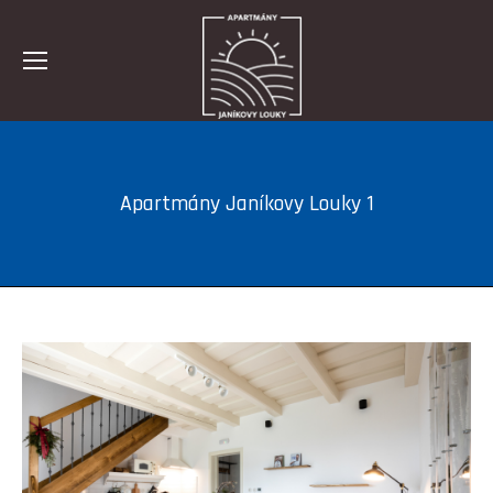
Apartmány Janíkovy Louky 1