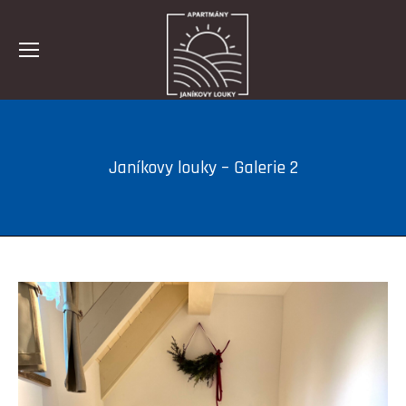
Janíkovy louky – Galerie 2