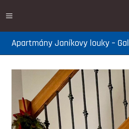
Apartmány Janíkovy louky – Gal