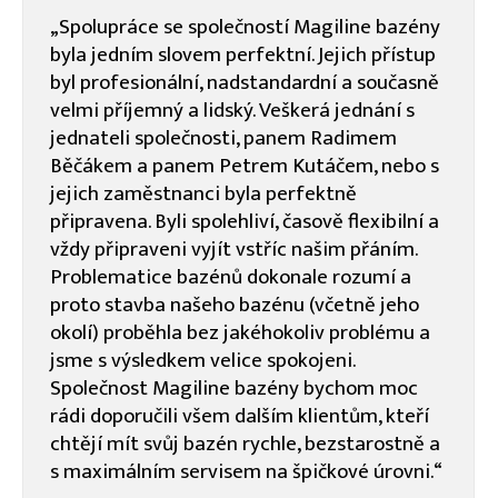
„Spolupráce se společností Magiline bazény
byla jedním slovem perfektní. Jejich přístup
byl profesionální, nadstandardní a současně
velmi příjemný a lidský. Veškerá jednání s
jednateli společnosti, panem Radimem
Běčákem a panem Petrem Kutáčem, nebo s
jejich zaměstnanci byla perfektně
připravena. Byli spolehliví, časově flexibilní a
vždy připraveni vyjít vstříc našim přáním.
Problematice bazénů dokonale rozumí a
proto stavba našeho bazénu (včetně jeho
okolí) proběhla bez jakéhokoliv problému a
jsme s výsledkem velice spokojeni.
Společnost Magiline bazény bychom moc
rádi doporučili všem dalším klientům, kteří
chtějí mít svůj bazén rychle, bezstarostně a
s maximálním servisem na špičkové úrovni.“