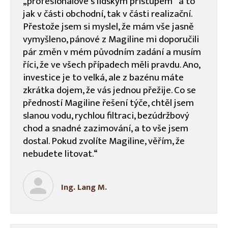
„profesionálové s lidským přístupem“ a to
jak v části obchodní, tak v části realizační.
Přestože jsem si myslel, že mám vše jasně
vymyšleno, pánové z Magiline mi doporučili
pár změn v mém původním zadání a musím
říci, že ve všech případech měli pravdu. Ano,
investice je to velká, ale z bazénu máte
zkrátka dojem, že vás jednou přežije. Co se
předností Magiline řešení týče, chtěl jsem
slanou vodu, rychlou filtraci, bezúdržbový
chod a snadné zazimování, a to vše jsem
dostal. Pokud zvolíte Magiline, věřím, že
nebudete litovat.“
Ing. Lang M.