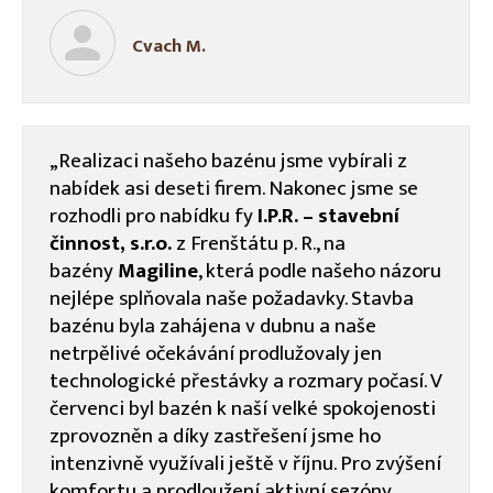
Cvach M.
„Realizaci našeho bazénu jsme vybírali z
nabídek asi deseti firem. Nakonec jsme se
rozhodli pro nabídku fy
I.P.R. – stavební
činnost, s.r.o.
z Frenštátu p. R., na
bazény
Magiline
, která podle našeho názoru
nejlépe splňovala naše požadavky.
Stavba
bazénu byla zahájena v dubnu a naše
netrpělivé očekávání prodlužovaly jen
technologické přestávky a rozmary počasí. V
červenci byl bazén k naší velké spokojenosti
zprovozněn a díky zastřešení jsme ho
intenzivně využívali ještě v říjnu. Pro zvýšení
komfortu a prodloužení aktivní sezóny