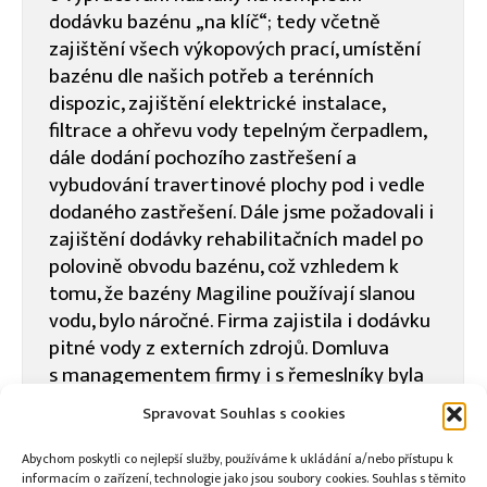
dodávku bazénu „na klíč“; tedy včetně
zajištění všech výkopových prací, umístění
bazénu dle našich potřeb a terénních
dispozic, zajištění elektrické instalace,
filtrace a ohřevu vody tepelným čerpadlem,
dále dodání pochozího zastřešení a
vybudování travertinové plochy pod i vedle
dodaného zastřešení. Dále jsme požadovali i
zajištění dodávky rehabilitačních madel po
polovině obvodu bazénu, což vzhledem k
tomu, že bazény Magiline používají slanou
vodu, bylo náročné. Firma zajistila i dodávku
pitné vody z externích zdrojů. Domluva
s managementem firmy i s řemeslníky byla
velmi přátelská a otevřená, dokázali
Spravovat Souhlas s cookies
všechny naše komplikované a zcela
konkrétní požadavky splnit beze zbytku a od
Abychom poskytli co nejlepší služby, používáme k ukládání a/nebo přístupu k
informacím o zařízení, technologie jako jsou soubory cookies. Souhlas s těmito
května roku 2019 jsme se již koupali